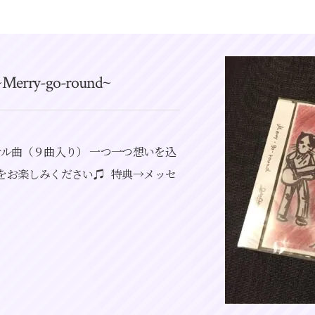
~Merry-go-round~
リジナル曲（９曲入り） 一つ一つ想いを込
をお楽しみください♫ 特典→メッセ