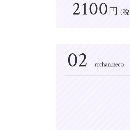
2100
円
(税
02
rrchan.neco