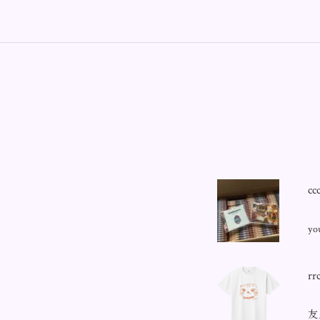
cc
y
ま
rr
友