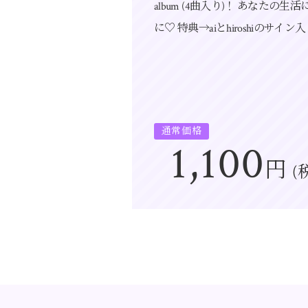
album (4曲入り)！ あなたの生活に
に♡ 特典→aiとhiroshiのサ
通常価格
1,100
円
(