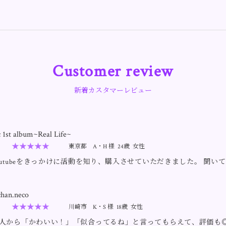
Customer review
新着カスタマーレビュー
c 1st album~Real Life~
★★★★★
東京都
A・H 様
24歳
女性
outubeをきっかけに活動を知り、購入させていただきました。 聞い
す！新曲を聞くのが楽しみです。
chan.neco
★★★★★
川崎市
K・S 様
18歳
女性
人から「かわいい！」「似合ってるね」と言ってもらえて、評価も