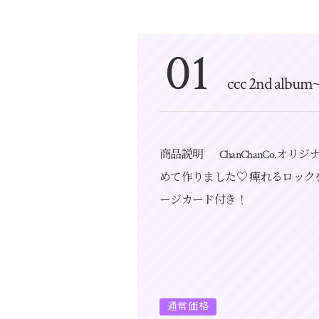
01
ccc 2nd album
商品説明 ChanChanCo.オ
めて作りました♡ 痺れるロック
ージカード付き！
通常価格