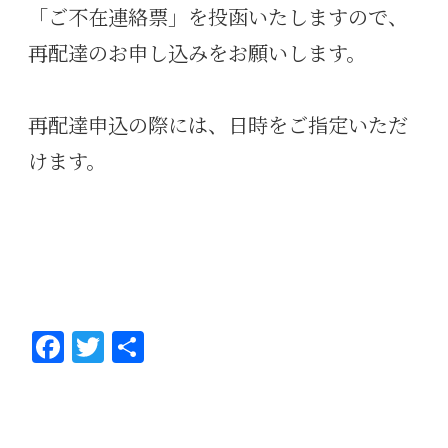
「ご不在連絡票」を投函いたしますので、
再配達のお申し込みをお願いします。
再配達申込の際には、日時をご指定いただ
けます。
Fa
T
共
ce
wi
有
bo
tt
ok
er