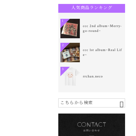
人気商品ランキング
1
ccc 2nd album~Merry-
go-round~
2
ccc 1st album~Real Lif
e~
3
rrchan.neco