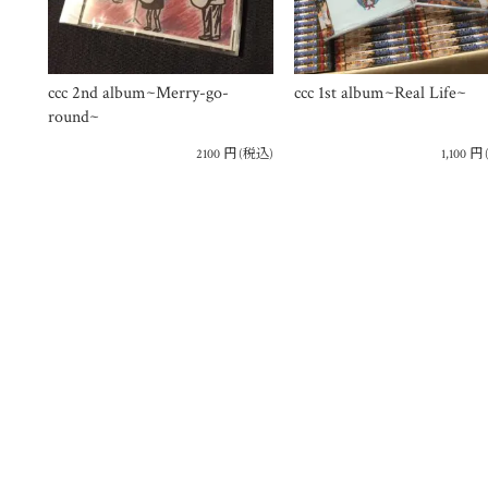
ccc 2nd album~Merry-go-
ccc 1st album~Real Life~
round~
2100
円
(税込)
1,100
円