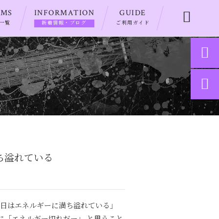
EMS
INFORMATION
GUIDE

一覧
新着情報・ブログ
ご利用ガイド


満ち溢れている
今日はエネルギーに満ち溢れている」