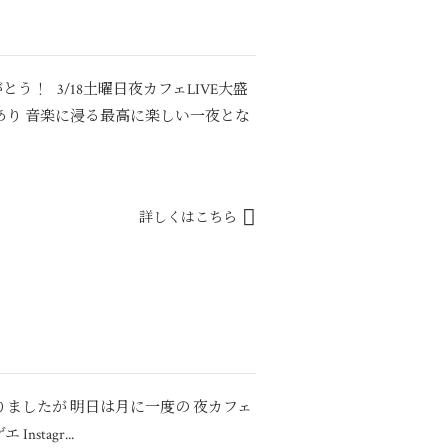
う！ 3/18土曜日夜カフェLIVE大盛
もあり 音楽に浸る最高に楽しい一夜とな
詳しくはこちら
りましたが 明日は月に一度の 夜カフェ
stagr...