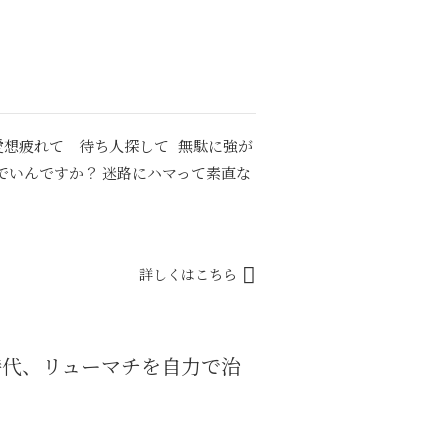
答 愛想疲れて 待ち人探して 無駄に強が
でいんですか？ 迷路にハマって素直な
詳しくはこちら
年時代、リューマチを自力で治